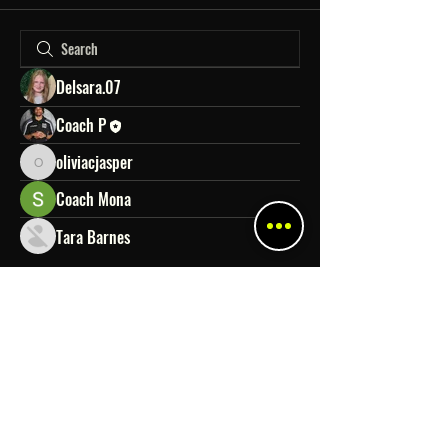
Delsara.07
Coach P
oliviacjasper
oliviacjasper
Coach Mona
Tara Barnes